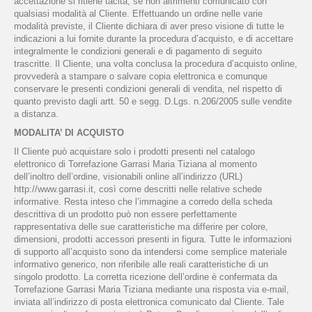
accettazione si ritiene tacita, se non altrimenti comunicato con
qualsiasi modalità al Cliente. Effettuando un ordine nelle varie
modalità previste, il Cliente dichiara di aver preso visione di tutte le
indicazioni a lui fornite durante la procedura d’acquisto, e di accettare
integralmente le condizioni generali e di pagamento di seguito
trascritte. Il Cliente, una volta conclusa la procedura d’acquisto online,
provvederà a stampare o salvare copia elettronica e comunque
conservare le presenti condizioni generali di vendita, nel rispetto di
quanto previsto dagli artt. 50 e segg. D.Lgs. n.206/2005 sulle vendite
a distanza.
MODALITA’ DI ACQUISTO
Il Cliente può acquistare solo i prodotti presenti nel catalogo
elettronico di Torrefazione Garrasi Maria Tiziana al momento
dell’inoltro dell’ordine, visionabili online all’indirizzo (URL)
http://www.garrasi.it, così come descritti nelle relative schede
informative. Resta inteso che l’immagine a corredo della scheda
descrittiva di un prodotto può non essere perfettamente
rappresentativa delle sue caratteristiche ma differire per colore,
dimensioni, prodotti accessori presenti in figura. Tutte le informazioni
di supporto all’acquisto sono da intendersi come semplice materiale
informativo generico, non riferibile alle reali caratteristiche di un
singolo prodotto. La corretta ricezione dell’ordine è confermata da
Torrefazione Garrasi Maria Tiziana mediante una risposta via e-mail,
inviata all’indirizzo di posta elettronica comunicato dal Cliente. Tale