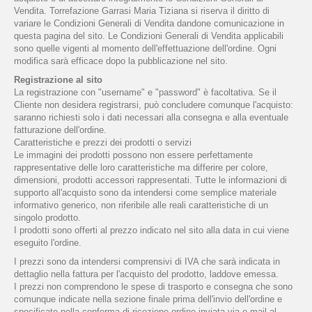
Vendita. Torrefazione Garrasi Maria Tiziana si riserva il diritto di
variare le Condizioni Generali di Vendita dandone comunicazione in
questa pagina del sito. Le Condizioni Generali di Vendita applicabili
sono quelle vigenti al momento dell'effettuazione dell'ordine. Ogni
modifica sarà efficace dopo la pubblicazione nel sito.
Registrazione al sito
La registrazione con "username" e "password" è facoltativa. Se il
Cliente non desidera registrarsi, può concludere comunque l'acquisto:
saranno richiesti solo i dati necessari alla consegna e alla eventuale
fatturazione dell'ordine.
Caratteristiche e prezzi dei prodotti o servizi
Le immagini dei prodotti possono non essere perfettamente
rappresentative delle loro caratteristiche ma differire per colore,
dimensioni, prodotti accessori rappresentati. Tutte le informazioni di
supporto all'acquisto sono da intendersi come semplice materiale
informativo generico, non riferibile alle reali caratteristiche di un
singolo prodotto.
I prodotti sono offerti al prezzo indicato nel sito alla data in cui viene
eseguito l'ordine.
I prezzi sono da intendersi comprensivi di IVA che sarà indicata in
dettaglio nella fattura per l'acquisto del prodotto, laddove emessa.
I prezzi non comprendono le spese di trasporto e consegna che sono
comunque indicate nella sezione finale prima dell'invio dell'ordine e
specificate nella conferma di ricezione ordine inviata via e-mail al