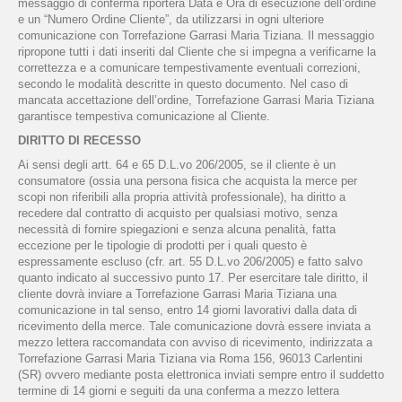
messaggio di conferma riporterà Data e Ora di esecuzione dell’ordine
e un “Numero Ordine Cliente”, da utilizzarsi in ogni ulteriore
comunicazione con Torrefazione Garrasi Maria Tiziana. Il messaggio
ripropone tutti i dati inseriti dal Cliente che si impegna a verificarne la
correttezza e a comunicare tempestivamente eventuali correzioni,
secondo le modalità descritte in questo documento. Nel caso di
mancata accettazione dell’ordine, Torrefazione Garrasi Maria Tiziana
garantisce tempestiva comunicazione al Cliente.
DIRITTO DI RECESSO
Ai sensi degli artt. 64 e 65 D.L.vo 206/2005, se il cliente è un
consumatore (ossia una persona fisica che acquista la merce per
scopi non riferibili alla propria attività professionale), ha diritto a
recedere dal contratto di acquisto per qualsiasi motivo, senza
necessità di fornire spiegazioni e senza alcuna penalità, fatta
eccezione per le tipologie di prodotti per i quali questo è
espressamente escluso (cfr. art. 55 D.L.vo 206/2005) e fatto salvo
quanto indicato al successivo punto 17. Per esercitare tale diritto, il
cliente dovrà inviare a Torrefazione Garrasi Maria Tiziana una
comunicazione in tal senso, entro 14 giorni lavorativi dalla data di
ricevimento della merce. Tale comunicazione dovrà essere inviata a
mezzo lettera raccomandata con avviso di ricevimento, indirizzata a
Torrefazione Garrasi Maria Tiziana via Roma 156, 96013 Carlentini
(SR) ovvero mediante posta elettronica inviati sempre entro il suddetto
termine di 14 giorni e seguiti da una conferma a mezzo lettera