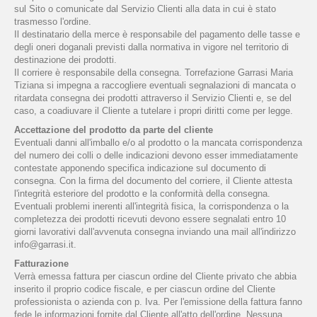
sul Sito o comunicate dal Servizio Clienti alla data in cui è stato
trasmesso l'ordine.
Il destinatario della merce è responsabile del pagamento delle tasse e
degli oneri doganali previsti dalla normativa in vigore nel territorio di
destinazione dei prodotti.
Il corriere è responsabile della consegna. Torrefazione Garrasi Maria
Tiziana si impegna a raccogliere eventuali segnalazioni di mancata o
ritardata consegna dei prodotti attraverso il Servizio Clienti e, se del
caso, a coadiuvare il Cliente a tutelare i propri diritti come per legge.
Accettazione del prodotto da parte del cliente
Eventuali danni all'imballo e/o al prodotto o la mancata corrispondenza
del numero dei colli o delle indicazioni devono esser immediatamente
contestate apponendo specifica indicazione sul documento di
consegna. Con la firma del documento del corriere, il Cliente attesta
l'integrità esteriore del prodotto e la conformità della consegna.
Eventuali problemi inerenti all'integrità fisica, la corrispondenza o la
completezza dei prodotti ricevuti devono essere segnalati entro 10
giorni lavorativi dall'avvenuta consegna inviando una mail all'indirizzo
info@garrasi.it.
Fatturazione
Verrà emessa fattura per ciascun ordine del Cliente privato che abbia
inserito il proprio codice fiscale, e per ciascun ordine del Cliente
professionista o azienda con p. Iva. Per l'emissione della fattura fanno
fede le informazioni fornite dal Cliente all'atto dell'ordine. Nessuna