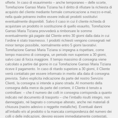
offerte. In caso di esaurimento – anche temporaneo – delle scorte,
Torrefazione Garrasi Maria Tiziana ha il diritto di rifiutare la richiesta di
acquisto del cliente mediante formale comunicazione a mezzo e-mail,
nella quale potranno inoltre essere indicati prodotti sostitutivi
eventualmente disponibili. Salvo il caso in cui il cliente richieda di
acquistare un prodotto in sostituzione di quello esaurito, Torrefazione
Garrasi Maria Tiziana provvederà a rimborsare le somme
eventualmente già pagate dal Cliente entro 30 giorni dalla data in cui
l’ordine è stato trasmesso. I prodotti richiesti vengono consegnati nel
minor tempo possibile, normalmente entro 5 giorni lavorativi.
Torrefazione Garrasi Maria Tiziana si impegna a rispettare, come
tempo massimo di consegna, un periodo non superiore a 30 giorni,
salvo casi di forza maggiore. Il tempo massimo di consegna viene
calcolato a partire dal giorno in cui Torrefazione Garrasi Maria Tiziana
riceve il pagamento. In caso di ritardo superiore a 30 giorni, il Cliente
verrà contattato per essere informato in merito alla data di consegna
prevista. Salvo esplicita indicazione da parte del nostro Servizio
Clienti, la consegna si intende a piano strada. Al momento della
consegna della merce da parte del corriere, il Cliente è tenuto a
controllare: – che il numero dei colli in consegna corrisponda a quanto
indicato nel documento di trasporto – che l’imballo risulti integro, non
danneggiato, né bagnato o comunque alterato, anche nei materiali di
chiusura (nastro adesivo o reggette metalliche). Eventuali danni
all’imballo e/o al prodotto o la mancata corrispondenza del numero dei
colli o delle indicazioni, devono essere immediatamente contestati,