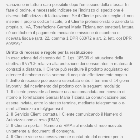
variazione in fattura sarà possibile dopo l'emissione della stessa. In
fase di ordine, è necessario indicare se l'indirizzo di spedizione è
diverso dall'indirizzo di fatturazione. Se il Cliente privato sceglie di non
inserire il proprio codice fiscale, o il Cliente professionista o azienda la
propria p. IVA, Torrefazione Garrasi Maria Tiziana non emetterà fattura
né certificherà il pagamento mediante emissione di scontrino o
ricevuta fiscale (artt. 22, comma 1 DPR 633/72 e art. 2, lett. oo) DPR
696/96) "
Diritto di recesso e regole per la restituzione
In esecuzione del disposto del D. Lgs. 185/99 di attuazione della
direttiva 97/7/CE relativa alla protezione dei consumatori in materia di
contratti a distanza, il Cliente può restituire il prodotto acquistato ed
ottenere il rimborso della somma di acquisto effettivamente pagata.
Il diritto di recesso può essere esercitato entro il termine di 14 giorni
lavorativi dal ricevimento del prodotto con le seguenti modalità:
1. Il cliente provvede ad inviare una raccomandata con ricevuta di
ritorno a Torrefazione Garrasi Maria Tiziana La comunicazione può
essere inviata, entro lo stesso termine, mediante telegramma o e-
mail. all'indirizzo info@garrasi.it.
2. Il Servizio Clienti contatta il Cliente comunicando il Numero di
Autorizzazione al reso (RMA).
3. Il Cliente riporta il Numero di RMA sul modulo di reso ricevuto
unitamente ai documenti di consegna.
4. Il Cliente viene successivamente contattato dal corriere per la