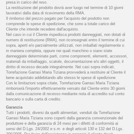
presa in carico del reso.
La restituzione del prodotto dovrà aver luogo nel termine di 10 giorni
lavorativi dalla data di ricevimento della RMA.
Il rimborso del prezzo pagato per l'acquisto del prodotto non
comprende le spese di spedizione, che sono a totale carico del
Cliente che intende recedere dall'acquisto.
Nel caso in cui il Cliente rispedisca prodotti danneggiati, non dotati di
numero di restituzione (RMA), non riconsegnati entro il termine di cui
sopra, aperti e/o parzialmente utilizzati, non imballati regolarmente o
in maniera completa, oppure nei quali manchino o siano state
danneggiate determinate parti, come componenti, elementi, accessori,
materiali da imballaggio, scatole, documentazione e/o altri oggetti, il
diritto di recesso decade integralmente. Nei casi sopra indicati,
Torrefazione Garrasi Maria Tiziana provvederà a restituire al Cliente il
bene acquistato addebitando allo stesso le spese di spedizione.
Con le limitazioni sopra citate, Torrefazione Garrasi Maria Tiziana
rimborserà l'importo effettivamente versato dal Cliente entro 30 giorni
dalla comunicazione di recesso mediante nota di accredito sul conto
bancario o sulla carta di credito.
Garanzia
Tutti i prodotti, diversi da quelli alimentari, venduti da Torrefazione
Garrasi Maria Tiziana sono coperti dalla garanzia convenzionale del
produttore e della garanzia di 24 mesi per i difetti di conformità ai
sensi del D.Lgs. 24/2002 e s.m. e degli articoli 130 e 132 del D.Lgs.