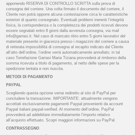
apponendo RISERVA DI CONTROLLO SCRITTA sulla prova di
consegna del corriere. Una volta firmato il documento del corriere, il
Cliente non potrà opporre alcuna contestazione circa le caratteristiche
esteriori di quanto consegnato. Eventuali problemi inerenti l’integrità
fisica, la corrispondenza o la completezza dei prodotti ricevuti devono
essere segnalati entro 8 giorni dalla avvenuta consegna, via mail
info@garrasi.it. Nel caso di mancato ritiro entro 5 giorni lavorativi del
materiale presente in giacenza presso i magazzini del corriere a causa
di reiterata impossibilità di consegna al recapito indicato dal Cliente
all’atto dell’ordine, l’ordine verrà automaticamente annullato; in tal
caso Torrefazione Garrasi Maria Tiziana provvederà al rimborso della
somma ricevuta a titolo di pagamento, al netto delle spese per la
spedizione tentata e non riuscita.
METODI DI PAGAMENTO
PAYPAL
Scegliendo questa opzione verrai rediretto al sito di PayPal per
concludere la transazione. IMPORTANTE: attualmente vengono
accettati esclusivamente pagamenti Paypal provenienti da account
Paypal italiani paypal-verified. Al momento dell’ordine, PayPal
provvederà ad addebitare immediatamente l’importo relativo
all’acquisto effettuato. Scopri maggiori informazioni su PayPal.
CONTRASSEGNO