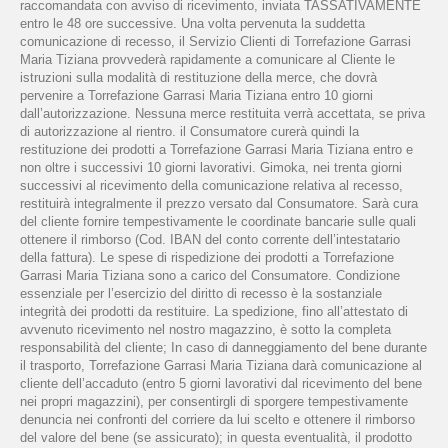
raccomandata con avviso di ricevimento, inviata TASSATIVAMENTE
entro le 48 ore successive. Una volta pervenuta la suddetta
comunicazione di recesso, il Servizio Clienti di Torrefazione Garrasi
Maria Tiziana provvederà rapidamente a comunicare al Cliente le
istruzioni sulla modalità di restituzione della merce, che dovrà
pervenire a Torrefazione Garrasi Maria Tiziana entro 10 giorni
dall’autorizzazione. Nessuna merce restituita verrà accettata, se priva
di autorizzazione al rientro. il Consumatore curerà quindi la
restituzione dei prodotti a Torrefazione Garrasi Maria Tiziana entro e
non oltre i successivi 10 giorni lavorativi. Gimoka, nei trenta giorni
successivi al ricevimento della comunicazione relativa al recesso,
restituirà integralmente il prezzo versato dal Consumatore. Sarà cura
del cliente fornire tempestivamente le coordinate bancarie sulle quali
ottenere il rimborso (Cod. IBAN del conto corrente dell’intestatario
della fattura). Le spese di rispedizione dei prodotti a Torrefazione
Garrasi Maria Tiziana sono a carico del Consumatore. Condizione
essenziale per l’esercizio del diritto di recesso è la sostanziale
integrità dei prodotti da restituire. La spedizione, fino all’attestato di
avvenuto ricevimento nel nostro magazzino, è sotto la completa
responsabilità del cliente; In caso di danneggiamento del bene durante
il trasporto, Torrefazione Garrasi Maria Tiziana darà comunicazione al
cliente dell’accaduto (entro 5 giorni lavorativi dal ricevimento del bene
nei propri magazzini), per consentirgli di sporgere tempestivamente
denuncia nei confronti del corriere da lui scelto e ottenere il rimborso
del valore del bene (se assicurato); in questa eventualità, il prodotto