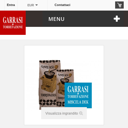
Al bar
miscela DEC - caffè sfuso
Entra
Contattaci
EUR
MENU
Visualizza ingrandito